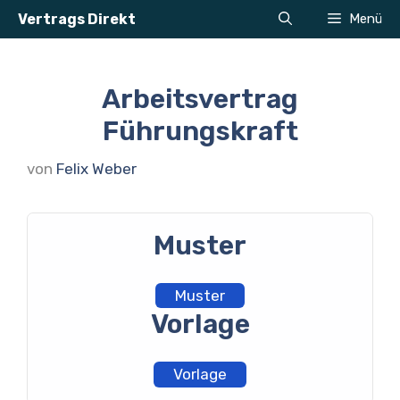
Zum
Vertrags Direkt
Menü
Inhalt
springen
Arbeitsvertrag
Führungskraft
von
Felix Weber
Muster
Muster
Vorlage
Vorlage