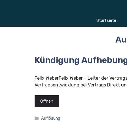
Zum
Inhalt
springen
Startseite
Au
Kündigung Aufhebung
Felix WeberFelix Weber – Leiter der Vertrag
Vertragsentwicklung bei Vertrags Direkt und
Öffnen
Kategorien
Auflösung