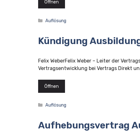
Öffnen
Kategorien
Auflösung
Kündigung Ausbildun
Felix WeberFelix Weber – Leiter der Vertrag
Vertragsentwicklung bei Vertrags Direkt und
Öffnen
Kategorien
Auflösung
Aufhebungsvertrag A