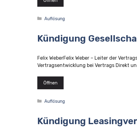
Öffnen
Kategorien
Auflösung
Kündigung Gesellscha
Felix WeberFelix Weber – Leiter der Vertrag
Vertragsentwicklung bei Vertrags Direkt und
Öffnen
Kategorien
Auflösung
Kündigung Leasingve