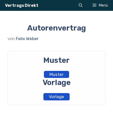
Zum
Vertrags Direkt
Menü
Inhalt
springen
Autorenvertrag
von
Felix Weber
Muster
Muster
Vorlage
Vorlage