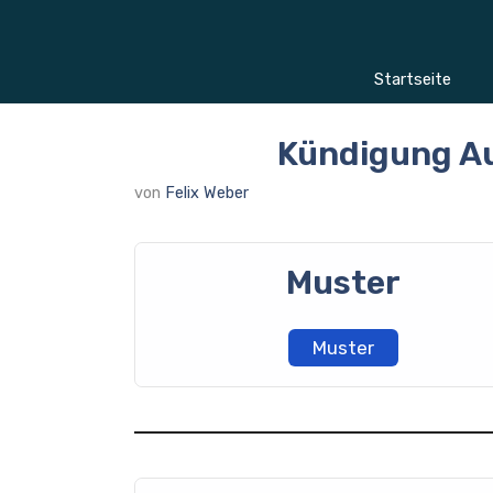
Zum
Inhalt
springen
Startseite
Kündigung A
von
Felix Weber
Muster
Muster