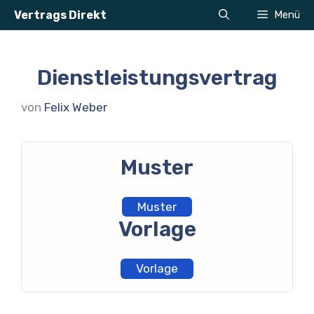
Zum
Vertrags Direkt
Menü
Inhalt
springen
Dienstleistungsvertrag
von
Felix Weber
Muster
Muster
Vorlage
Vorlage