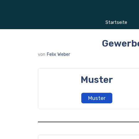
Zum
Inhalt
springen
Startseite
Gewerbe
von
Felix Weber
Muster
Muster