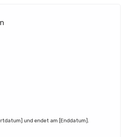
en
tartdatum] und endet am [Enddatum].