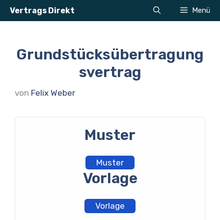
Zum
Vertrags Direkt
Menü
Inhalt
springen
Grundstücksübertragung
svertrag
von
Felix Weber
Muster
Muster
Vorlage
Vorlage