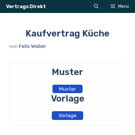
Zum
Vertrags Direkt
Menü
Inhalt
springen
Kaufvertrag Küche
von
Felix Weber
Muster
Muster
Vorlage
Vorlage