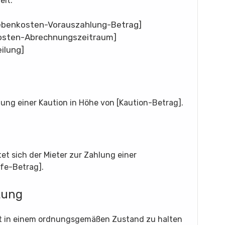
elt:
ebenkosten-Vorauszahlung-Betrag]
osten-Abrechnungszeitraum]
ilung]
egung einer Kaution in Höhe von [Kaution-Betrag].
tet sich der Mieter zur Zahlung einer
afe-Betrag].
tung
jekt in einem ordnungsgemäßen Zustand zu halten