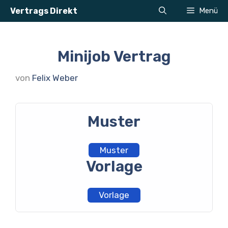
Zum
Vertrags Direkt
Menü
Inhalt
springen
Minijob Vertrag
von
Felix Weber
Muster
Muster
Vorlage
Vorlage