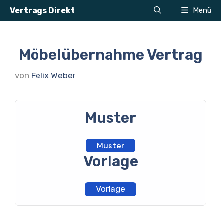
Zum
Vertrags Direkt
Menü
Inhalt
springen
Möbelübernahme Vertrag
von
Felix Weber
Muster
Muster
Vorlage
Vorlage