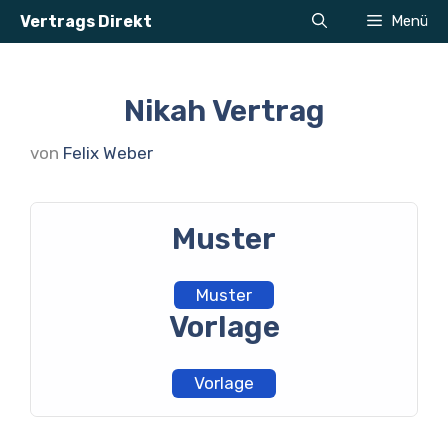
Zum
Vertrags Direkt
Menü
Inhalt
springen
Nikah Vertrag
von
Felix Weber
Muster
Muster
Vorlage
Vorlage