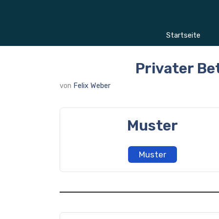
Zum
Inhalt
springen
Startseite
Privater B
von
Felix Weber
Muster
Muster