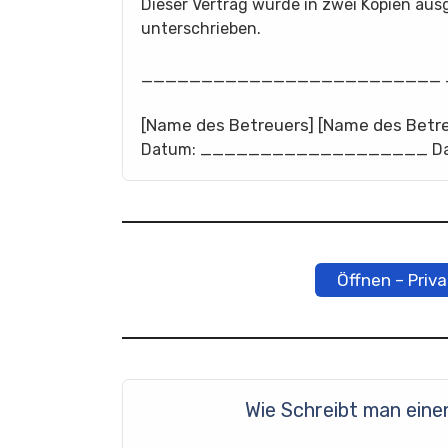
Dieser Vertrag wurde in zwei Kopien aus
unterschrieben.
_________________________
[Name des Betreuers] [Name des Betr
Datum: ___________________ D
Öffnen – Priv
Wie Schreibt man ein