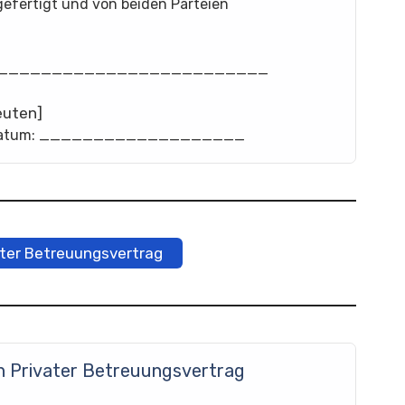
gefertigt und von beiden Parteien
 _________________________
euten]
atum: ___________________
ater Betreuungsvertrag
en Privater Betreuungsvertrag