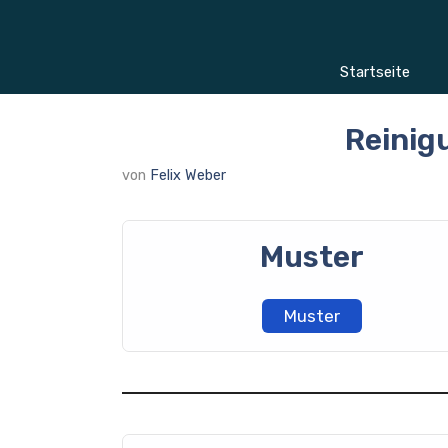
Zum
Inhalt
springen
Startseite
Reinig
von
Felix Weber
Muster
Muster