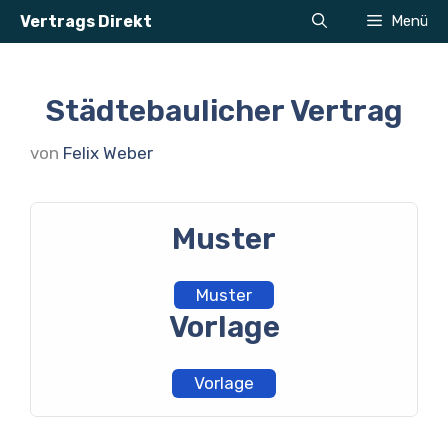
Zum
Vertrags Direkt
Menü
Inhalt
springen
Städtebaulicher Vertrag
von
Felix Weber
Muster
Muster
Vorlage
Vorlage