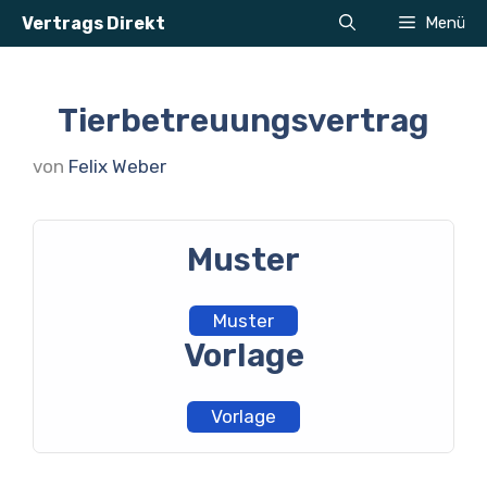
Zum
Vertrags Direkt
Menü
Inhalt
springen
Tierbetreuungsvertrag
von
Felix Weber
Muster
Muster
Vorlage
Vorlage