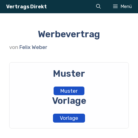
Zum
Vertrags Direkt
Menü
Inhalt
springen
Werbevertrag
von
Felix Weber
Muster
Muster
Vorlage
Vorlage