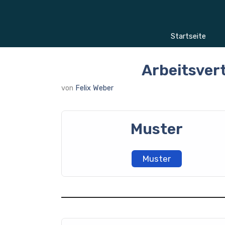
Zum
Inhalt
springen
Startseite
Arbeitsver
von
Felix Weber
Muster
Muster