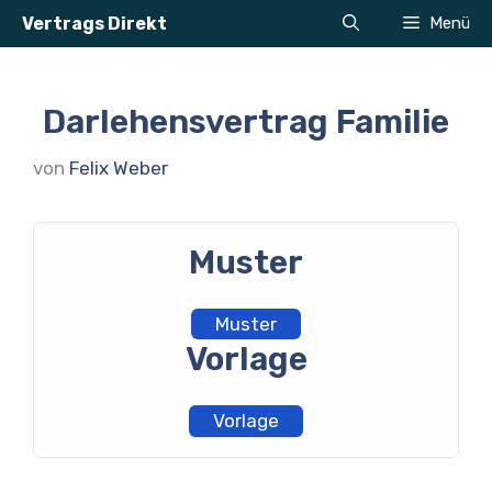
Zum
Vertrags Direkt
Menü
Inhalt
springen
Darlehensvertrag Familie
von
Felix Weber
Muster
Muster
Vorlage
Vorlage