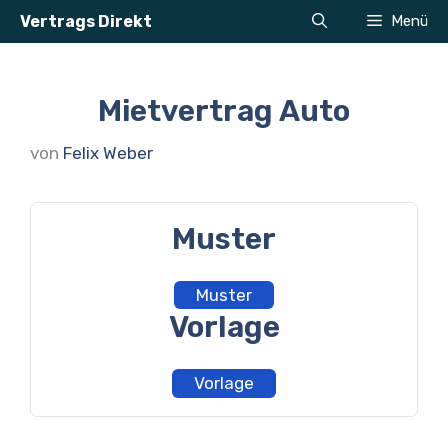
Zum
Vertrags Direkt
Menü
Inhalt
springen
Mietvertrag Auto
von
Felix Weber
Muster
Muster
Vorlage
Vorlage