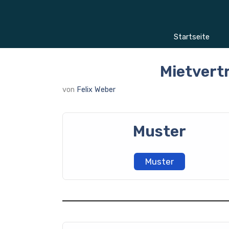
Zum
Inhalt
springen
Startseite
Mietvert
von
Felix Weber
Muster
Muster