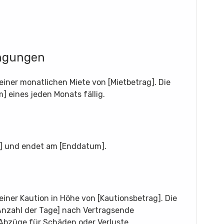
ingungen
 einer monatlichen Miete von [Mietbetrag]. Die
m] eines jeden Monats fällig.
m] und endet am [Enddatum].
 einer Kaution in Höhe von [Kautionsbetrag]. Die
[Anzahl der Tage] nach Vertragsende
 Abzüge für Schäden oder Verluste.