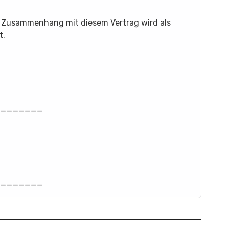
im Zusammenhang mit diesem Vertrag wird als
t.
_________
_________