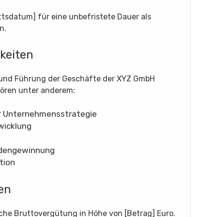
ttsdatum] für eine unbefristete Dauer als
n.
keiten
g und Führung der Geschäfte der XYZ GmbH
hören unter anderem:
r Unternehmensstrategie
wicklung
ndengewinnung
tion
en
che Bruttovergütung in Höhe von [Betrag] Euro.