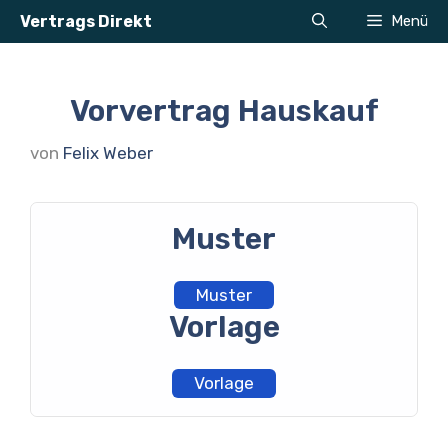
Zum
Vertrags Direkt
Menü
Inhalt
springen
Vorvertrag Hauskauf
von
Felix Weber
Muster
Muster
Vorlage
Vorlage