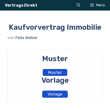
Zum
Vertrags Direkt
Menü
Inhalt
springen
Kaufvorvertrag Immobilie
von
Felix Weber
Muster
Muster
Vorlage
Vorlage