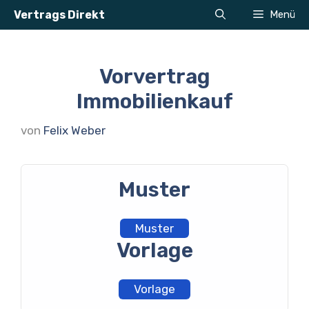
Zum
Vertrags Direkt
Menü
Inhalt
springen
Vorvertrag
Immobilienkauf
von
Felix Weber
Muster
Muster
Vorlage
Vorlage