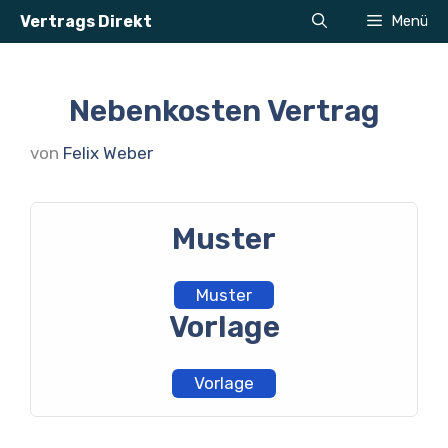
Zum
Vertrags Direkt
Menü
Inhalt
springen
Nebenkosten Vertrag
von
Felix Weber
Muster
Muster
Vorlage
Vorlage